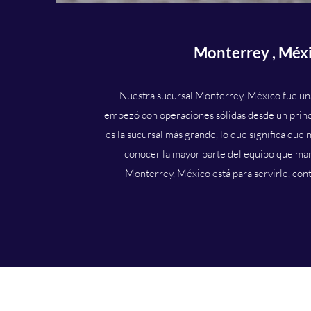
Monterrey , Méx
Nuestra sucursal Monterrey, México fue un
empezó con operaciones sólidas desde un prin
es la sucursal más grande, lo que significa que
conocer la mayor parte del equipo que ma
Monterrey, México está para servirle, con
A