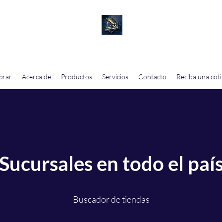
CEROS Y DESMANTELAMIENTOS MONTER
prar
Acerca de
Productos
Servicios
Contacto
Reciba una cot
Sucursales en todo el paí
Buscador de tiendas