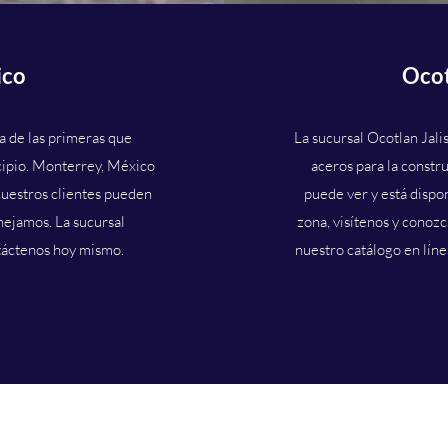
ico
Ocot
a de las primeras que
La sucursal Ocotlan Jali
cipio. Monterrey, México
aceros para la constr
 nuestros clientes pueden
puede ver y está dispon
nejamos. La sucursal
zona, visítenos y conoz
táctenos hoy mismo.
nuestro catálogo en líne
CEROS Y DESMANTELAMIENTOS MONTERR