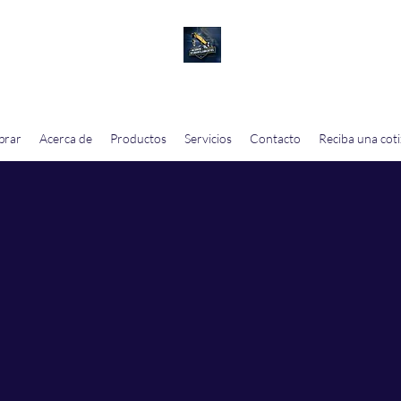
CEROS Y DESMANTELAMIENTOS MONTER
prar
Acerca de
Productos
Servicios
Contacto
Reciba una cot